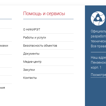
Помощь и сервисы
О НИКИРЭТ
Официальн
разработ
Работы и услуги
техническ
емами
Безопасность объектов
Все прав
Документы
Наш адрес
Медиа-центр
Пензенско
корп. 1
Закупки
Посмотре
Контакты
ния