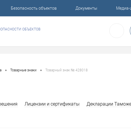
Безопасность объектов
Документы
Медиа-
ЗОПАСНОСТИ ОБЪЕКТОВ
•
•
а
Товарные знаки
Товарный знак № 428018
решения
Лицензии и сертификаты
Декларации Таможе