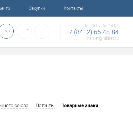
центр
Закупки
Контакты
65 48 07, 65 48 03
✚
+7 (8412) 65-48-84
ENG
market@nikiret.ru
Товарные знаки
нного союза
Патенты