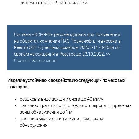
системы охранной сигнализации.
Система «КСМ-РВ» рекомендована для применения
на объектах компании ПАО "Транснефть" и внесена в
Реестр ОВП с учетным номером 70201-1473-5569 со
сроком нахождения в Реестре до 23.10.2022. >>
Скачать Заключение
.
Изделие устойчиво к воздействию следующих помеховых
факторов:
осадков в виде дождя и снега до 40 мм/ч;
наличию травяного и снежного покрова в пределах
зоны обнаружения до 1 м;
наличию мелких птиц и животных в зоне
обнаружения.