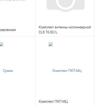
Комплект антенны коллинеарной
равленная
CLX 70-5C/L
В корзину
В корзину
 1 клик
Консультация
Заказать в 1 клик
Консультация
ое
Под заказ
В избранное
Под заказ
Комплект ПКП-МЦ