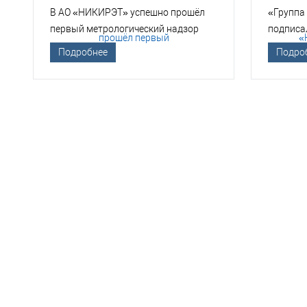
В АО «НИКИРЭТ» успешно прошёл
«Группа
первый метрологический надзор
подписа
Госкорпорации «Росатом»
техноло
Подробнее
Подро
НЕО