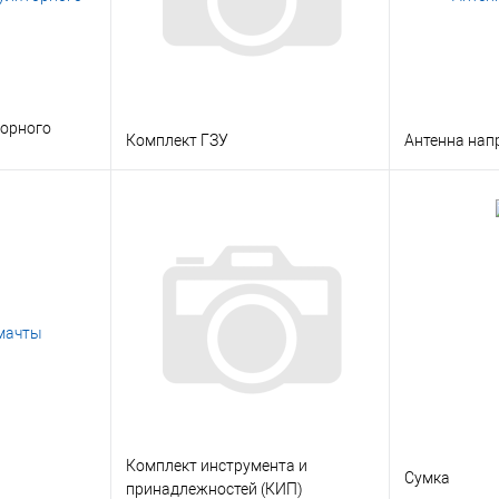
торного
Комплект ГЗУ
Антенна нап
ину
В корзину
Консультация
Заказать в 1 клик
Консультация
Заказать в
Под заказ
В избранное
Под заказ
В избранн
Комплект инструмента и
Сумка
принадлежностей (КИП)