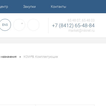
центр
Закупки
Контакты
65 48 07, 65 48 03
✚
+7 (8412) 65-48-84
ENG
market@nikiret.ru
•
о назначения
КСМ-РВ. Комплектующие