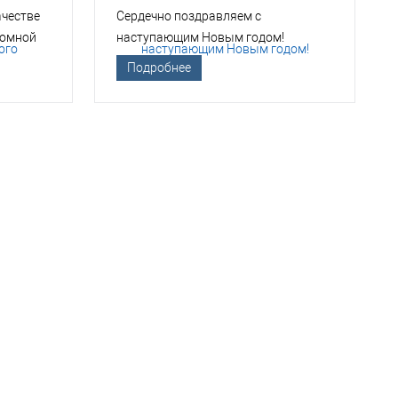
ачестве
Сердечно поздравляем с
томной
наступающим Новым годом!
Подробнее
ТСО?