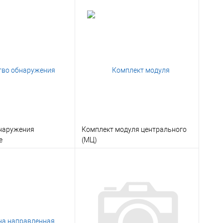
наружения
Комплект модуля центрального
е
(МЦ)
В корзину
В корзину
 1 клик
Консультация
Заказать в 1 клик
Консультация
ое
Под заказ
В избранное
Под заказ