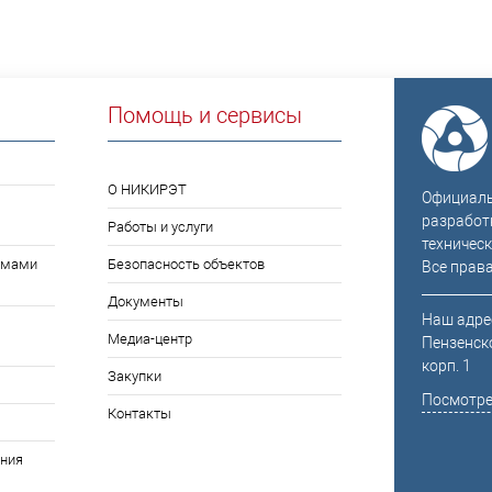
Помощь и сервисы
О НИКИРЭТ
Официальн
разработ
Работы и услуги
техническ
емами
Безопасность объектов
Все прав
Документы
Наш адрес
Медиа-центр
Пензенско
корп. 1
Закупки
Посмотре
Контакты
ния