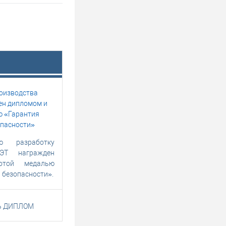
ю разработку
ЭТ награжден
отой медалью
 безопасности».
Ь ДИПЛОМ