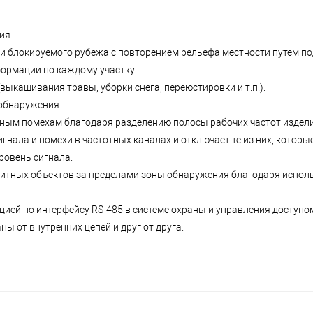
ия.
и блокируемого рубежа с повторением рельефа местности путем п
ормации по каждому участку.
выкашивания травы, уборки снега, переюстировки и т.п.).
 обнаружения.
ным помехам благодаря разделению полосы рабочих частот издели
гнала и помехи в частотных каналах и отключает те из них, котор
ровень сигнала.
ритных объектов за пределами зоны обнаружения благодаря испо
ией по интерфейсу RS-485 в системе охраны и управления доступом
 от внутренних цепей и друг от друга.