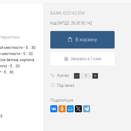
БАЖК.425142.054
Код ОКПД2: 26.30.50.142
ктеристики
В корзину
й местности - 5... 30
 местности - 5... 20
Заказать в 1 клик
(из бетона, кирпича
го) - 5... 20
- 5... 30
Кол-во:
Под заказ
Поделиться
,5