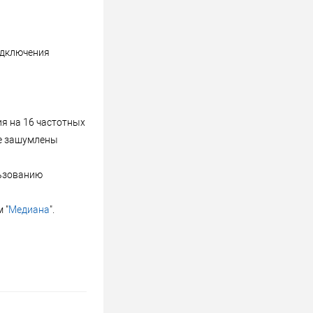
одключения
я на 16 частотных
ые зашумлены
льзованию
 "
Медиана
".