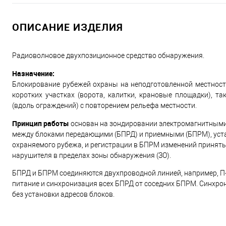
ОПИСАНИЕ ИЗДЕЛИЯ
Радиоволновое двухпозиционное средство обнаружения.
Назначение:
Блокирование рубежей охраны на неподготовленной местности с
коротких участках (ворота, калитки, крановые площадки), т
(вдоль ограждений) с повторением рельефа местности.
Принцип работы
основан на зондировании электромагнитными
между блоками передающими (БПРД) и приемными (БПРМ), уст
охраняемого рубежа, и регистрации в БПРМ изменений принят
нарушителя в пределах зоны обнаружения (ЗО).
БПРД и БПРМ соединяются двухпроводной линией, например, П-
питание и синхронизация всех БПРД от соседних БПРМ. Синхро
без установки адресов блоков.