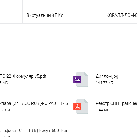
Виртуальный ПКУ
КОРАЛЛ-ДСМ-
В корзину
льтация
Заказать в 1 
Заказать в 1 клик
Консультация
 заказ
В избранное
В избранное
Недоступно
ПС-22. Формуляр v5.pdf
Диплом.jpg
75 МБ
144.77 КБ
составе системы).pdf
кларация ЕАЭС RU Д-RU.РА01.В.45864_20.pdf
Реестр ОВП Транснеф
.29 КБ
1.44 МБ
7.txt
ртификат СТ-1_РЛД Редут-500_Рапс-22_20 июня 2025.pdf