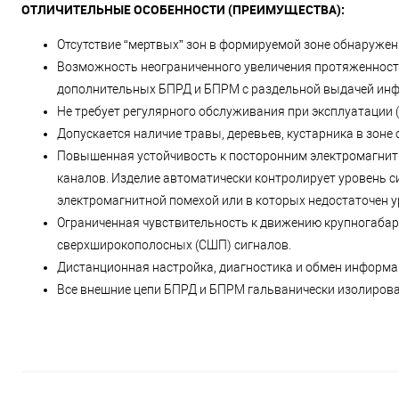
ОТЛИЧИТЕЛЬНЫЕ ОСОБЕННОСТИ (ПРЕИМУЩЕСТВА):
Отсутствие “мертвых” зон в формируемой зоне обнаружен
Возможность неограниченного увеличения протяженност
дополнительных БПРД и БПРМ с раздельной выдачей инф
Не требует регулярного обслуживания при эксплуатации (
Допускается наличие травы, деревьев, кустарника в зоне
Повышенная устойчивость к посторонним электромагнит
каналов. Изделие автоматически контролирует уровень си
электромагнитной помехой или в которых недостаточен у
Ограниченная чувствительность к движению крупногаба
сверхширокополосных (СШП) сигналов.
Дистанционная настройка, диагностика и обмен информац
Все внешние цепи БПРД и БПРМ гальванически изолированы