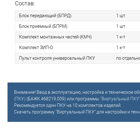
Состав:
Блок передающий (БПРД)
1 шт.
Блок приемный (БПРМ)
1 шт.
Комплект монтажных частей (КМЧ)
1 к-т
Комплект ЗИП-О
1 к-т
Пульт контроля универсальный ПКУ
по отдельн
Внимание! Ввод в эксплуатацию, настройка и техническое 
(ПКУ)
(БАЖК.468219.009) или программы
"Виртуальный ПКУ
Рекомендуется один ПКУ на 10 комплектов изделий.
Скачать программу "Виртуальный ПКУ" для настройки и техн