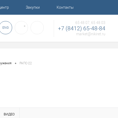
центр
Закупки
Контакты
65 48 07, 65 48 03
✚
+7 (8412) 65-48-84
ENG
market@nikiret.ru
•
ружения
РАПС-22
ВИДЕО