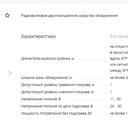
Радиоволновое двухпозиционное средство обнаружения
Характеристики:
Все хара
на открыто
в лесистой
Длина блокируемого рубежа, м
вдоль ЗГР 
или сетчато
между ЗГР 
Ширина зоны обнаружения, м
не более 4
Допустимый уровень травяного покрова, м
1
Допустимый уровень снежного покрова, м
1
Напряжение питания, В
11.. 30
Напряжение питания по цепи подогрева, В
20... 30
Мощность потребления без подогрева, Вт
не более 1