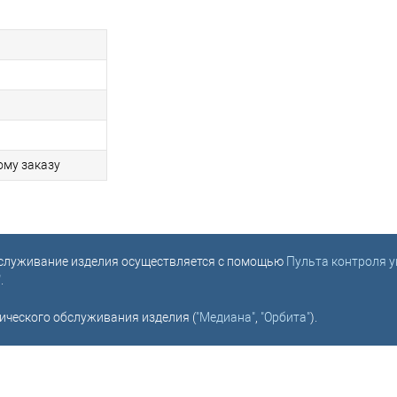
ому заказу
обслуживание изделия осуществляется с помощью
Пульта контроля 
"
.
ического обслуживания изделия (
"Медиана"
,
"Орбита"
).