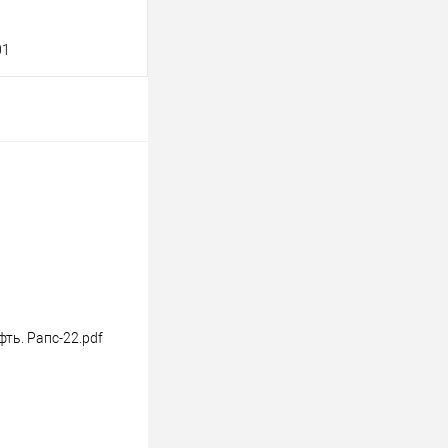
01
В корзину
клик
Консультация
Под заказ
ть. Рапс-22.pdf