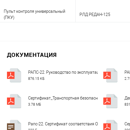
Пульт контроля универсальный
РЛД РЕДАН-125
(ПКУ)
В корзину
В корзину
Заказать в 1 клик
Консультация
Заказать в 1 клик
Консу
ДОКУМЕНТАЦИЯ
В избранное
Под заказ
В избранное
Под
РАПС-22. Руководство по эксплуатации v11.pdf
РА
876.15 КБ
2.
Сертификат_Транспортная безопасность. Медиана (в 
Де
3.78 МБ
831
Рапс-22. Сертификат соответствия ОИАЭ по 18.04.202
Се