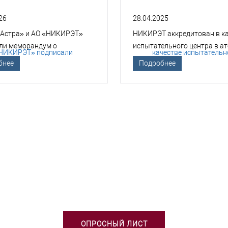
26
28.04.2025
 Астра» и АО «НИКИРЭТ»
НИКИРЭТ аккредитован в к
ли меморандум о
испытательного центра в а
гическом сотрудничестве
отрасли
бнее
Подробнее
БХОДИМА ПОМОЩЬ В ВЫБОРЕ 
ОПРОСНЫЙ ЛИСТ