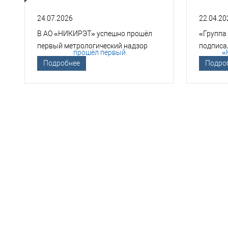
24.07.2026
22.04.20
В АО «НИКИРЭТ» успешно прошёл
«Группа
первый метрологический надзор
подписа
Госкорпорации «Росатом»
техноло
Подробнее
Подро
НЕО