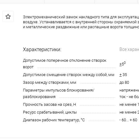
Электромеханический замок накладного типа для эксплуатац
воздухе. Устанавливается с внутренней стороны охраняемой
и металлические раздвижные или распашные ворота толщиной
Характеристики:
Все хара
Допустимое поперечное отклонение створок
0
+
5
ворот
Допустимое смещение створок между собой, мм
+
35
Зазор между створками, мм
до 80
Параметры импульсов блокирования/
напряжение
разблокирования
ток - не бо
Прочность засова на срез, Н
не менее 
Ресурс срабатываний, циклы
не менее 
Диапазон рабочих температур, °С
- 60... + 60