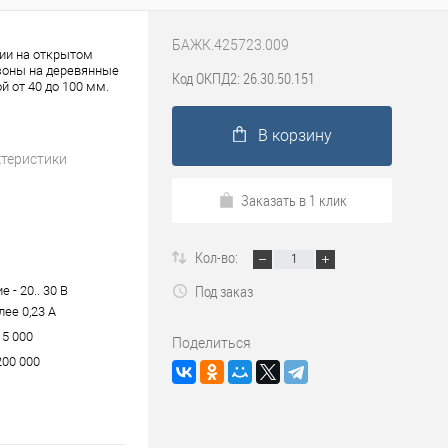
БАЖК.425723.009
ии на открытом
 зоны на деревянные
Код ОКПД2: 26.30.50.151
 от 40 до 100 мм.
В корзину
ктеристики
Заказать в 1 клик
Кол-во:
Под заказ
 - 20.. 30 В
лее 0,23 А
15 000
Поделиться
200 000