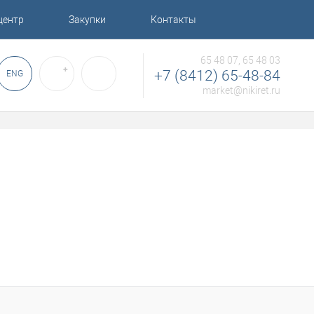
центр
Закупки
Контакты
65 48 07, 65 48 03
✚
+7 (8412) 65-48-84
ENG
market@nikiret.ru