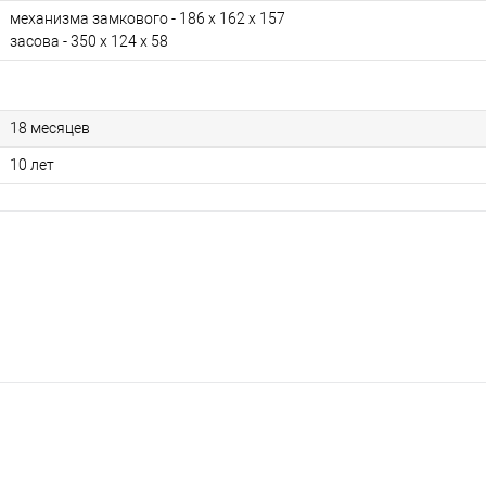
механизма замкового - 186 х 162 х 157
засова - 350 х 124 х 58
18 месяцев
10 лет