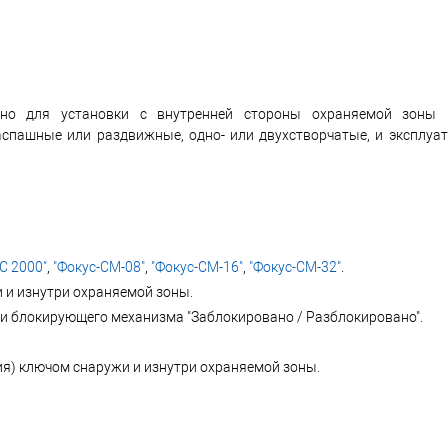
чено для установки с внутренней стороны охраняемой зоны
аспашные или раздвижные, одно- или двухстворчатые, и эксплуа
С 2000"
,
"Фокус-СМ-08"
,
"Фокус-СМ-16"
,
"Фокус-СМ-32"
.
 и изнутри охраняемой зоны.
 и блокирующего механизма "Заблокировано / Разблокировано".
я) ключом снаружи и изнутри охраняемой зоны.