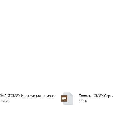
ЗАЛЬТ-ЭМЗУ. Инструкция по монтажу v1.pdf
Базальт-ЭМЗУ. Серти
.14 КБ
181 Б