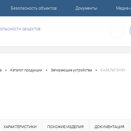
Безопасность объектов
Документы
Медиа-
ЗОПАСНОСТИ ОБЪЕКТОВ
•
•
•
а
Каталог продукции
Запирающие устройства
БАЗАЛЬТ-ЭМЗУ
ХАРАКТЕРИСТИКИ
ПОХОЖИЕ ИЗДЕЛИЯ
ДОКУМЕНТАЦИЯ