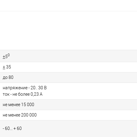
0
+
5
+
35
до 80
напряжение - 20.. 30 В
ток - не более 0,23 А
не менее 15 000
не менее 200 000
- 60... + 60