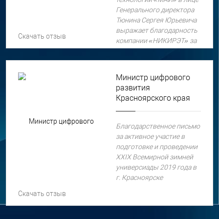
Генерального директора
Тюнина Сергея Юрьевича
выражает благодарность
Скачать отзыв
компании «НИКИРЭТ» за
своевременную поставку
оборудования и
консультативную помощь
Министр цифрового
в проведении работ по
развития
монтажу Комплекса
Красноярского края
инженерно-технических
средств охраны
периметра акционерного
Благодарственное письмо
общества
за активное участие в
«Международный
подготовке и проведении
аэропорт «Нижний
XXIX Всемирной зимней
Новгород», построенного
универсиады 2019 года в
на базе Системы охраны и
г. Красноярске
управления доступом
Скачать отзыв
«МЕДИАНА»..