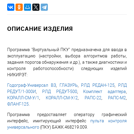
ОПИСАНИЕ ИЗДЕЛИЯ
Программа "Виртуальный ПКУ" предназначена для ввода в
эксплуатацию (настройки, выбора алгоритмов работы,
задания порогов обнаружения и др.), а также диагностики и
контроля работоспособности) следующих изделий
НИКИРЭТ:
Годограф-Универсал ВЗ
,
ГЛАЗУРЬ
,
РЛД РЕДАН-125
,
РЛД
РЕДУТ/1-300И
,
РЛД РЕДУТ-500
,
Комплект адаптера
,
КОРАЛЛ-СМ-У/1
,
КОРАЛЛ-СМ-У/2
,
РАПС-22
,
РАПС-М2
,
ФЛАНГ-125
.
Программа предоставляет оператору графический
интерфейс, имитирующий интерфейс
пульта контроля
универсального
(ПКУ) БАЖК.468219.009.