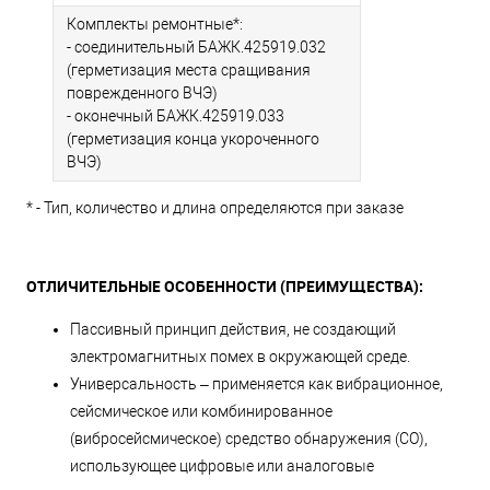
Резисторы устанавливаются на концах линии сегмента. Один
Комплекты ремонтные*:
резистор устанавливается в месте подключения основной
- соединительный БАЖК.425919.032
линии к преобразователю. Второй резистор устанавливается в
(герметизация места сращивания
месте подключения линии к повторителю или в месте
поврежденного ВЧЭ)
подключения линии к самому удаленному изделию по сети.
- оконечный БАЖК.425919.033
(герметизация конца укороченного
ВЧЭ)
* - Тип, количество и длина определяются при заказе
ОТЛИЧИТЕЛЬНЫЕ ОСОБЕННОСТИ (ПРЕИМУЩЕСТВА):
Пассивный принцип действия, не создающий
электромагнитных помех в окружающей среде.
Универсальность – применяется как вибрационное,
сейсмическое или комбинированное
(вибросейсмическое) средство обнаружения (СО),
использующее цифровые или аналоговые