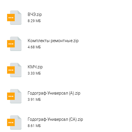
ВЧЭ.zip
8.29 МБ
Комплекты ремонтные.zip
4.68 МБ
КМЧ.zip
3.33 МБ
Годограф-Универсал (А).zip
3.91 МБ
Годограф-Универсал (СА).zip
8.61 МБ