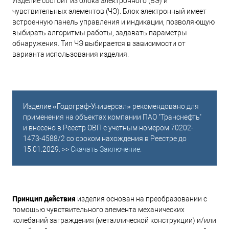
Изделие состоит из блока электронного (БЭ) и
чувствительных элементов (ЧЭ). Блок электронный имеет
встроенную панель управления и индикации, позволяющую
выбирать алгоритмы работы, задавать параметры
обнаружения. Тип ЧЭ выбирается в зависимости от
варианта использования изделия.
Изделие «Годограф-Универсал» рекомендовано для
применения на объектах компании ПАО "Транснефть"
и внесено в Реестр ОВП с учетным номером 70202-
1473-4588/2 со сроком нахождения в Реестре до
15.01.2029. >>
Скачать Заключение
.
Принцип действия
изделия основан на преобразовании с
помощью чувствительного элемента механических
колебаний заграждения (металлической конструкции) и/или