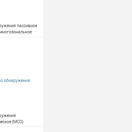
ружения пассивное
 многозональное
В корзину
клик
Консультация
Под заказ
аружения
еское (МСО)