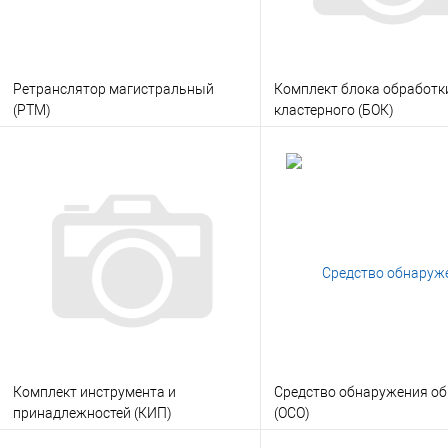
Ретранслятор магистральный
Комплект блока обработк
(РТМ)
кластерного (БОК)
В корзину
В корзину
Заказать в 1 клик
Консультация
Заказать в 1 клик
Консу
В избранное
Под заказ
В избранное
Под
Комплект инструмента и
Средство обнаружения о
принадлежностей (КИП)
(ОСО)