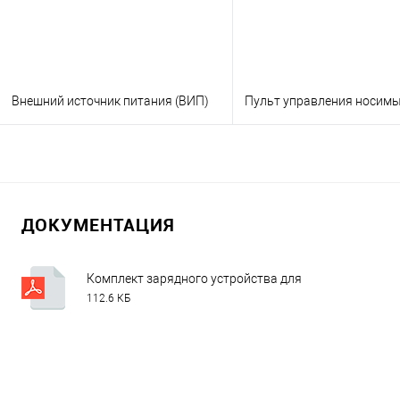
Внешний источник питания (ВИП)
Пульт управления носимы
В корзину
В корзину
Заказать в 1 клик
Консультация
Заказать в 1 клик
Консу
ДОКУМЕНТАЦИЯ
В избранное
Под заказ
В избранное
Под
Комплект зарядного устройства для встроенных АКБ.
112.6 КБ