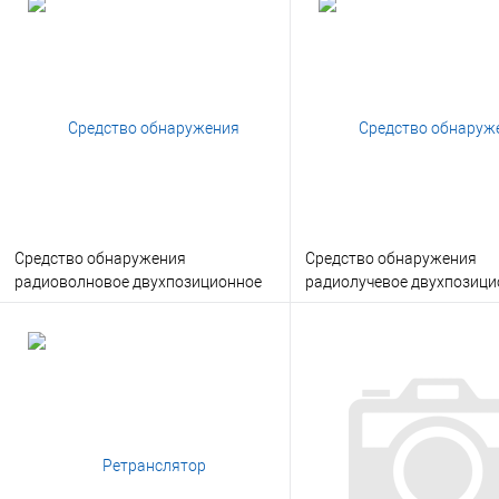
Средство обнаружения
Средство обнаружения
радиоволновое двухпозиционное
радиолучевое двухпозици
(РВД)
(РЛД)
В корзину
В корзину
Заказать в 1 клик
Консультация
Заказать в 1 клик
Консу
В избранное
Под заказ
В избранное
Под