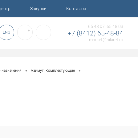
центр
Закупки
Контакты
65 48 07, 65 48 03
✚
+7 (8412) 65-48-84
ENG
market@nikiret.ru
•
•
о назначения
Азимут. Комплектующие