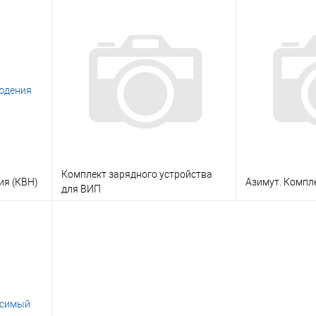
В корзину
льтация
Заказать в 1 клик
Консультация
Заказать в 1 
 заказ
В избранное
Под заказ
В избранное
Комплект зарядного устройства
ия (КВН)
Азимут. Компл
для ВИП
В корзину
льтация
Заказать в 1 клик
Консультация
Заказать в 1 
 заказ
В избранное
Под заказ
В избранное