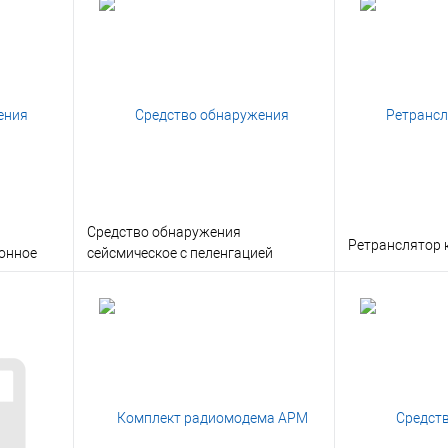
Средство обнаружения
Ретранслятор 
онное
сейсмическое с пеленгацией
(СОСП)
В корзину
льтация
Заказать в 1 клик
Консультация
Заказать в 1 
 заказ
В избранное
Под заказ
В избранное