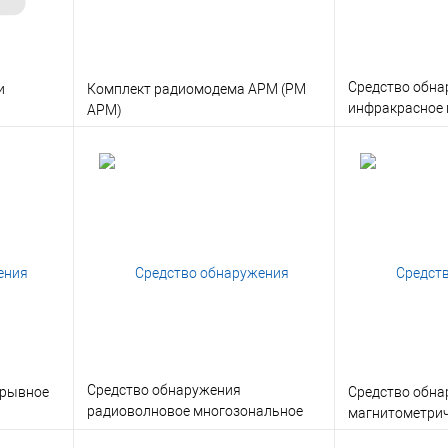
Средство обна
и
Комплект радиомодема АРМ (РМ
инфракрасное
АРМ)
(ИКМ)
В корзину
льтация
Заказать в 1 клик
Консультация
Заказать в 1 
 заказ
В избранное
Под заказ
В избранное
Средство обнаружения
брывное
Средство обн
радиоволновое многозональное
магнитометрич
подземное (РВП)