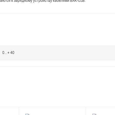
аются к зарядному устройству кабелями BAK-USB.
0... + 40