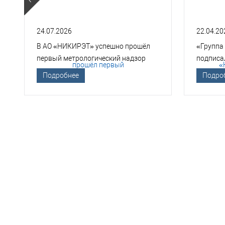
24.07.2026
22.04.20
В АО «НИКИРЭТ» успешно прошёл
«Группа
первый метрологический надзор
подписа
Госкорпорации «Росатом»
техноло
Подробнее
Подро
НЕО