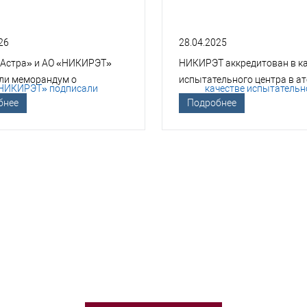
26
28.04.2025
 Астра» и АО «НИКИРЭТ»
НИКИРЭТ аккредитован в к
ли меморандум о
испытательного центра в а
гическом сотрудничестве
отрасли
бнее
Подробнее
БХОДИМА ПОМОЩЬ В ВЫБОРЕ 