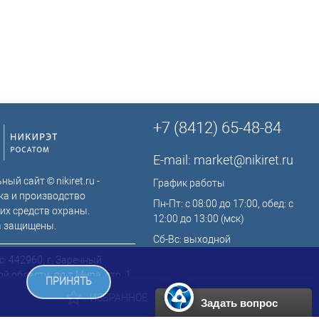
+7 (8412) 65-48-84
E-mail:
market@nikiret.ru
ый сайт © nikiret.ru -
График работы
ка и производство
Пн-Пт: с 08:00 до 17:00, обед: с
их средств охраны.
12:00 до 13:00 (мск)
а защищены.
Сб-Вс: выходной
: 442960, г. Заречный
й области, пр-т Мира, стр. 1,
ПРИНЯТЬ
ИЗБРАННОЕ
0
КОРЗИНА
0
Задать вопрос
ть на карте