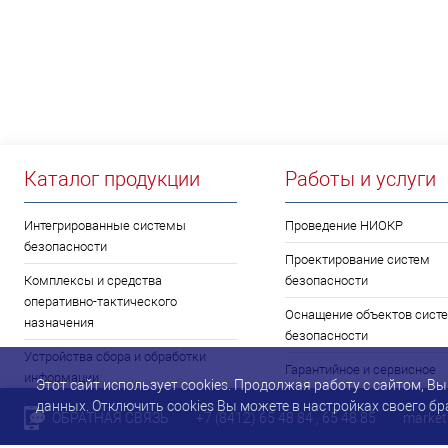
Каталог продукции
Работы и услуги
Интегрированные системы
Проведение НИОКР
безопасности
Проектирование систем
Комплексы и средства
безопасности
оперативно-тактического
Оснащение объектов сист
назначения
безопасности
Устройства сбора и обработки
Гарантийное и сервисное
информации
Этот сайт использует cookies. Продолжая работу с сайтом, 
обслуживание
данных. Отключить cookies Вы можете в настройках своего бр
Вибросейсмические средства
ОБРАТНАЯ СВЯЗЬ
+7 (8412) 65 48 84
, 65 48 85
market
Обучение персонала
обнаружения