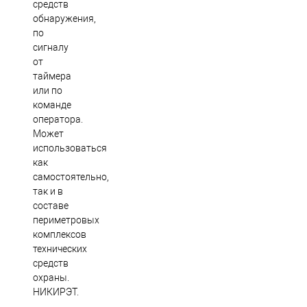
средств
обнаружения,
по
сигналу
от
таймера
или по
команде
оператора.
Может
использоваться
как
самостоятельно,
так и в
составе
периметровых
комплексов
технических
средств
охраны.
НИКИРЭТ.