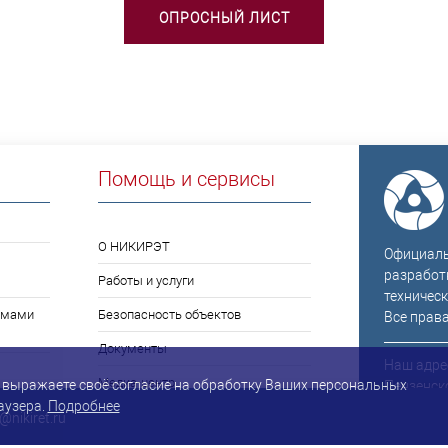
ОПРОСНЫЙ ЛИСТ
Помощь и сервисы
О НИКИРЭТ
Официальн
разработ
Работы и услуги
техническ
емами
Безопасность объектов
Все прав
Документы
Наш адрес
Медиа-центр
Вы выражаете своё согласие на обработку Ваших персональных
Пензенско
аузера.
Подробнее
корп. 1
Закупки
@nikiret.ru
Посмотре