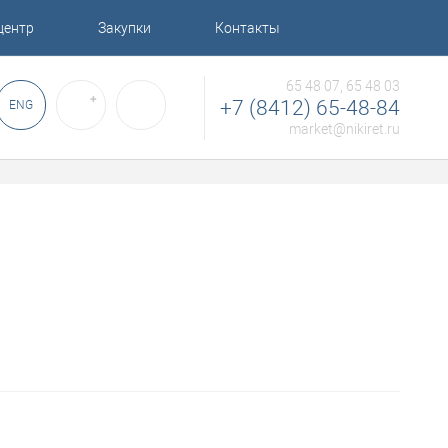
центр
Закупки
Контакты
65 48 07, 65 48 03
✚
+7 (8412) 65-48-84
ENG
market@nikiret.ru