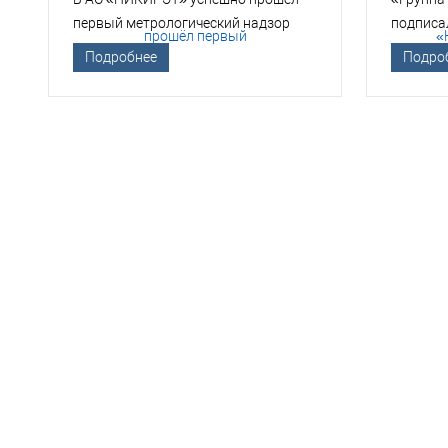
первый метрологический надзор
подписа
Госкорпорации «Росатом»
техноло
Подробнее
Подро
НЕО