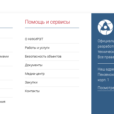
Помощь и сервисы
О НИКИРЭТ
Официальн
разработ
Работы и услуги
техническ
емами
Безопасность объектов
Все прав
Документы
Наш адрес
Медиа-центр
Пензенско
корп. 1
Закупки
Посмотре
Контакты
ния