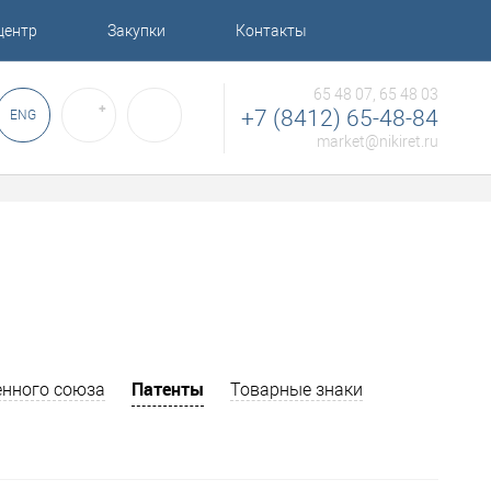
центр
Закупки
Контакты
65 48 07, 65 48 03
✚
+7 (8412) 65-48-84
ENG
market@nikiret.ru
Патенты
нного союза
Товарные знаки