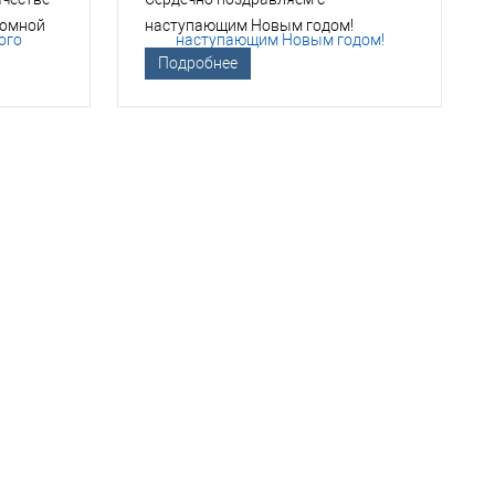
томной
наступающим Новым годом!
Подробнее
ТСО?